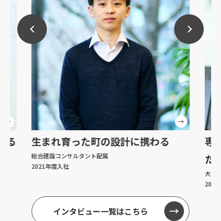
ける
生まれ育った町の設計に
携わる
専
総合建設コンサルタント配属
た
2021年度入社
大学・
202
インタビュー一覧はこちら