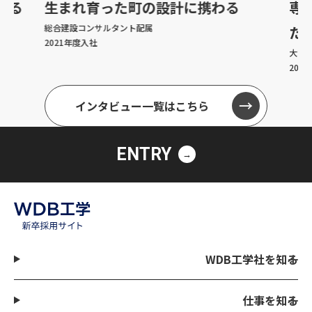
ける
生まれ育った町の設計に
携わる
専
総合建設コンサルタント配属
た
2021年度入社
大学・
202
インタビュー一覧はこちら
ENTRY
WDB工学社を知る
仕事を知る